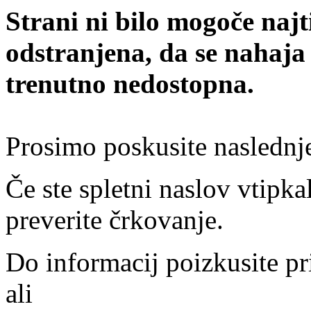
Strani ni bilo mogoče najt
odstranjena, da se nahaja
trenutno nedostopna.
Prosimo poskusite naslednj
Če ste spletni naslov vtipkal
preverite črkovanje.
Do informacij poizkusite pr
ali