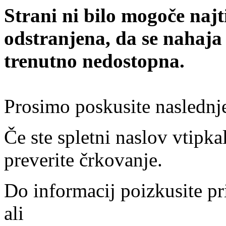
Strani ni bilo mogoče najt
odstranjena, da se nahaja
trenutno nedostopna.
Prosimo poskusite naslednj
Če ste spletni naslov vtipkal
preverite črkovanje.
Do informacij poizkusite pr
ali