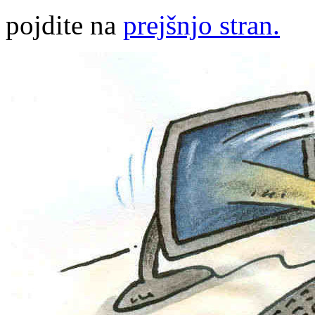
pojdite na
prejšnjo stran.