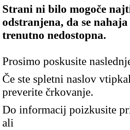
Strani ni bilo mogoče najt
odstranjena, da se nahaja
trenutno nedostopna.
Prosimo poskusite naslednj
Če ste spletni naslov vtipkal
preverite črkovanje.
Do informacij poizkusite pr
ali