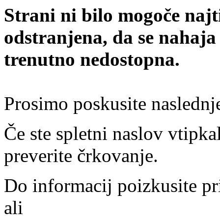
Strani ni bilo mogoče najt
odstranjena, da se nahaja
trenutno nedostopna.
Prosimo poskusite naslednj
Če ste spletni naslov vtipkal
preverite črkovanje.
Do informacij poizkusite pr
ali