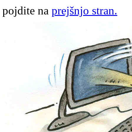
pojdite na
prejšnjo stran.