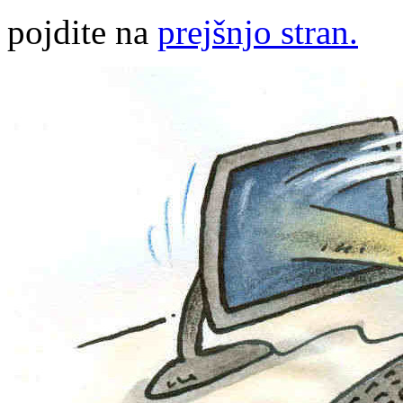
pojdite na
prejšnjo stran.