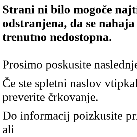
Strani ni bilo mogoče najt
odstranjena, da se nahaja
trenutno nedostopna.
Prosimo poskusite naslednj
Če ste spletni naslov vtipkal
preverite črkovanje.
Do informacij poizkusite pr
ali