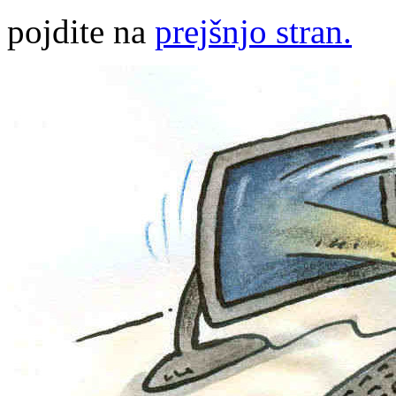
pojdite na
prejšnjo stran.