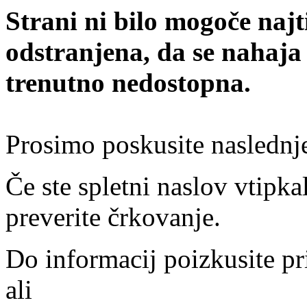
Strani ni bilo mogoče najt
odstranjena, da se nahaja
trenutno nedostopna.
Prosimo poskusite naslednj
Če ste spletni naslov vtipkal
preverite črkovanje.
Do informacij poizkusite pr
ali