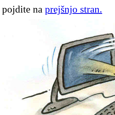
pojdite na
prejšnjo stran.