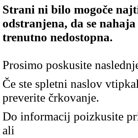
Strani ni bilo mogoče najt
odstranjena, da se nahaja
trenutno nedostopna.
Prosimo poskusite naslednj
Če ste spletni naslov vtipkal
preverite črkovanje.
Do informacij poizkusite pr
ali