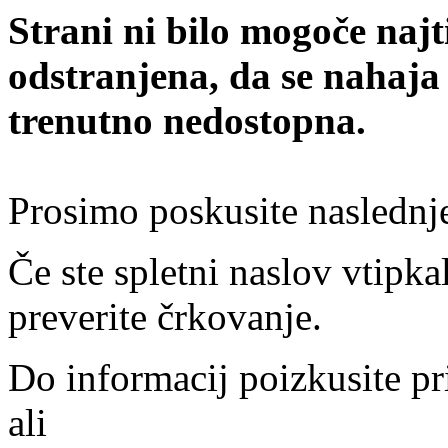
Strani ni bilo mogoče najt
odstranjena, da se nahaja
trenutno nedostopna.
Prosimo poskusite naslednj
Če ste spletni naslov vtipkal
preverite črkovanje.
Do informacij poizkusite pr
ali