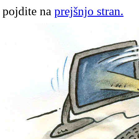
pojdite na
prejšnjo stran.