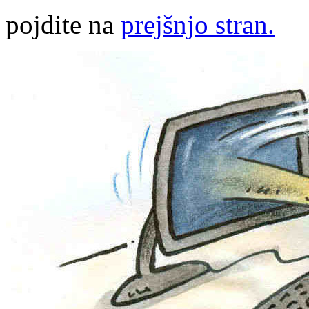
pojdite na
prejšnjo stran.