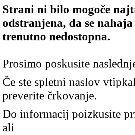
Strani ni bilo mogoče najt
odstranjena, da se nahaja
trenutno nedostopna.
Prosimo poskusite naslednj
Če ste spletni naslov vtipkal
preverite črkovanje.
Do informacij poizkusite pr
ali