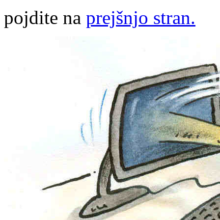
pojdite na
prejšnjo stran.