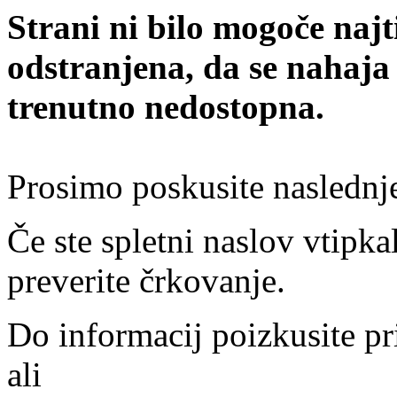
Strani ni bilo mogoče najt
odstranjena, da se nahaja
trenutno nedostopna.
Prosimo poskusite naslednj
Če ste spletni naslov vtipkal
preverite črkovanje.
Do informacij poizkusite pr
ali