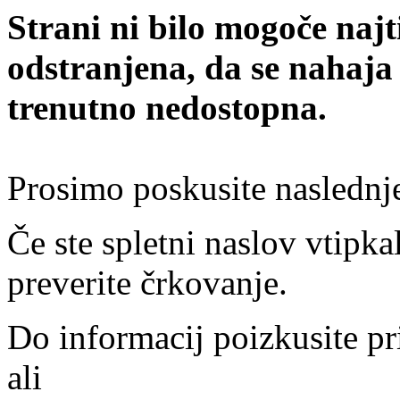
Strani ni bilo mogoče najt
odstranjena, da se nahaja
trenutno nedostopna.
Prosimo poskusite naslednj
Če ste spletni naslov vtipkal
preverite črkovanje.
Do informacij poizkusite pr
ali