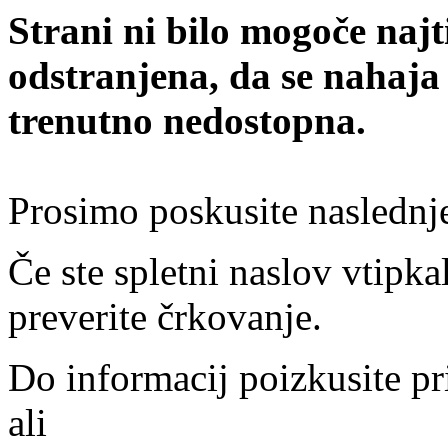
Strani ni bilo mogoče najt
odstranjena, da se nahaja
trenutno nedostopna.
Prosimo poskusite naslednj
Če ste spletni naslov vtipkal
preverite črkovanje.
Do informacij poizkusite pr
ali