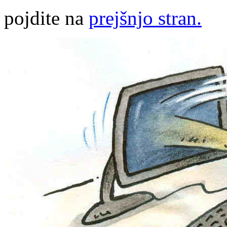
pojdite na
prejšnjo stran.