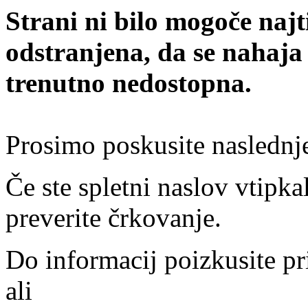
Strani ni bilo mogoče najt
odstranjena, da se nahaja
trenutno nedostopna.
Prosimo poskusite naslednj
Če ste spletni naslov vtipkal
preverite črkovanje.
Do informacij poizkusite pr
ali