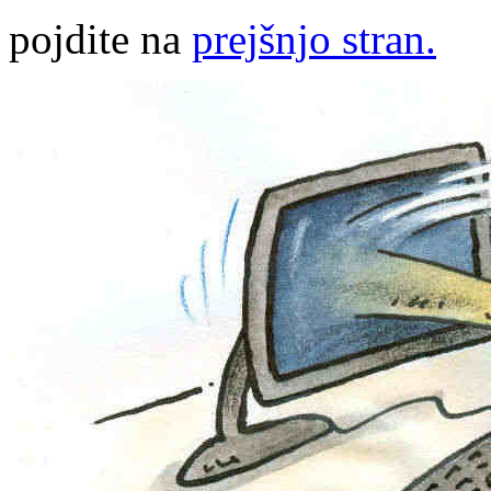
pojdite na
prejšnjo stran.