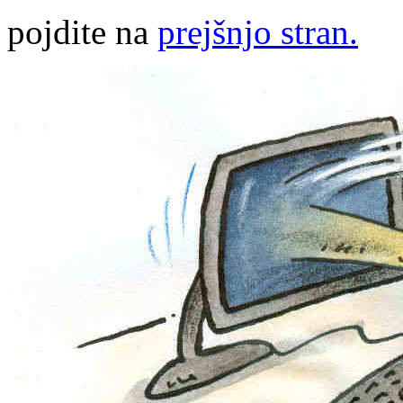
pojdite na
prejšnjo stran.