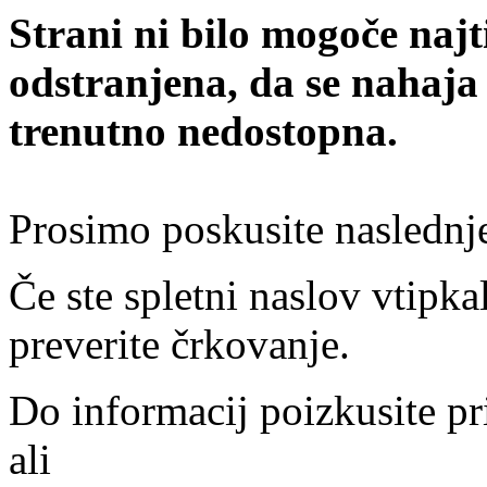
Strani ni bilo mogoče najt
odstranjena, da se nahaja
trenutno nedostopna.
Prosimo poskusite naslednj
Če ste spletni naslov vtipkal
preverite črkovanje.
Do informacij poizkusite pr
ali