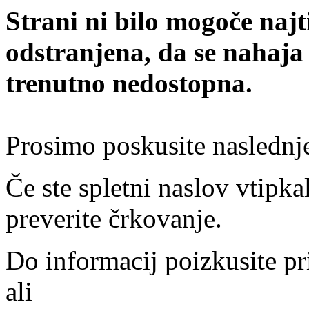
Strani ni bilo mogoče najt
odstranjena, da se nahaja
trenutno nedostopna.
Prosimo poskusite naslednj
Če ste spletni naslov vtipkal
preverite črkovanje.
Do informacij poizkusite pr
ali