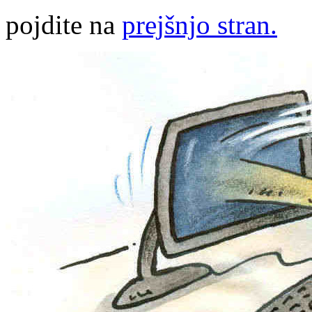
pojdite na
prejšnjo stran.