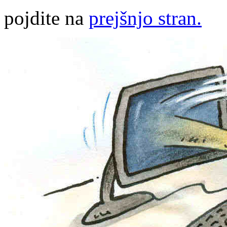
pojdite na
prejšnjo stran.