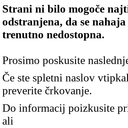
Strani ni bilo mogoče najt
odstranjena, da se nahaja
trenutno nedostopna.
Prosimo poskusite naslednj
Če ste spletni naslov vtipkal
preverite črkovanje.
Do informacij poizkusite pr
ali