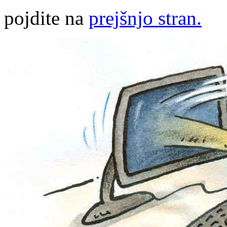
pojdite na
prejšnjo stran.