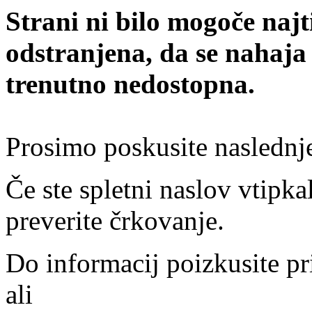
Strani ni bilo mogoče najt
odstranjena, da se nahaja
trenutno nedostopna.
Prosimo poskusite naslednj
Če ste spletni naslov vtipkal
preverite črkovanje.
Do informacij poizkusite pr
ali