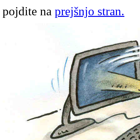
pojdite na
prejšnjo stran.