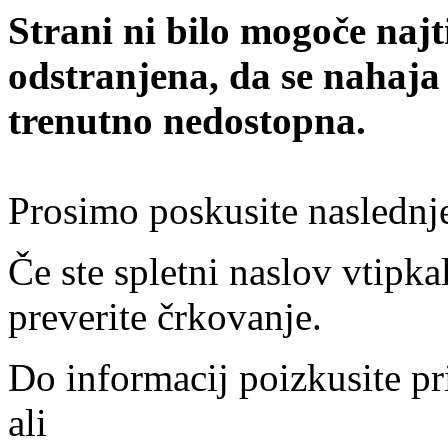
Strani ni bilo mogoče najt
odstranjena, da se nahaja
trenutno nedostopna.
Prosimo poskusite naslednj
Če ste spletni naslov vtipkal
preverite črkovanje.
Do informacij poizkusite pr
ali