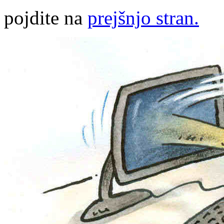
pojdite na
prejšnjo stran.