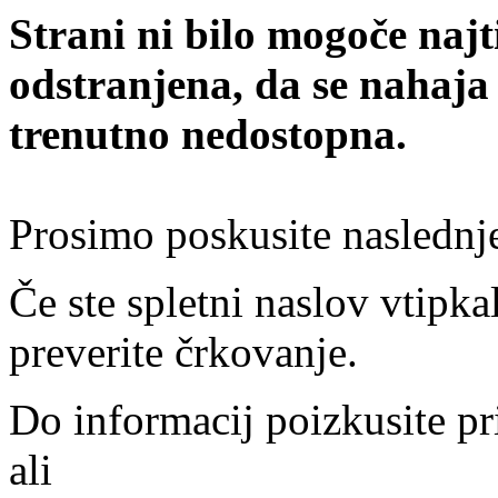
Strani ni bilo mogoče najt
odstranjena, da se nahaja
trenutno nedostopna.
Prosimo poskusite naslednj
Če ste spletni naslov vtipkal
preverite črkovanje.
Do informacij poizkusite pr
ali