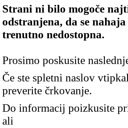
Strani ni bilo mogoče najt
odstranjena, da se nahaja
trenutno nedostopna.
Prosimo poskusite naslednj
Če ste spletni naslov vtipkal
preverite črkovanje.
Do informacij poizkusite pr
ali