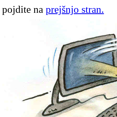
pojdite na
prejšnjo stran.