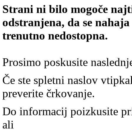
Strani ni bilo mogoče najt
odstranjena, da se nahaja
trenutno nedostopna.
Prosimo poskusite naslednj
Če ste spletni naslov vtipkal
preverite črkovanje.
Do informacij poizkusite pr
ali