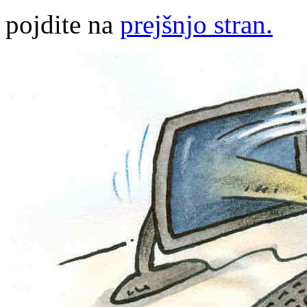
pojdite na
prejšnjo stran.