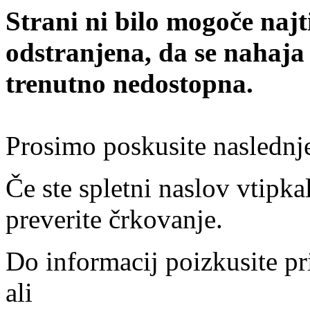
Strani ni bilo mogoče najt
odstranjena, da se nahaja
trenutno nedostopna.
Prosimo poskusite naslednj
Če ste spletni naslov vtipkal
preverite črkovanje.
Do informacij poizkusite pr
ali