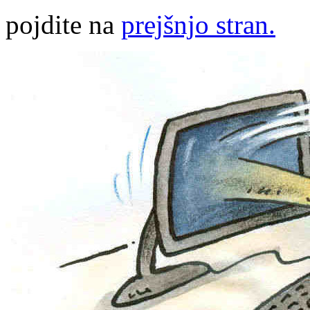
pojdite na
prejšnjo stran.