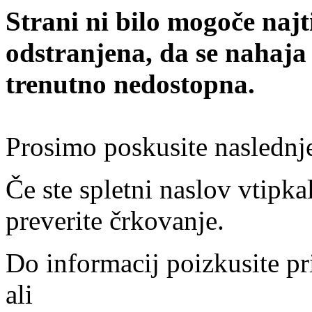
Strani ni bilo mogoče najt
odstranjena, da se nahaja
trenutno nedostopna.
Prosimo poskusite naslednj
Če ste spletni naslov vtipkal
preverite črkovanje.
Do informacij poizkusite pr
ali