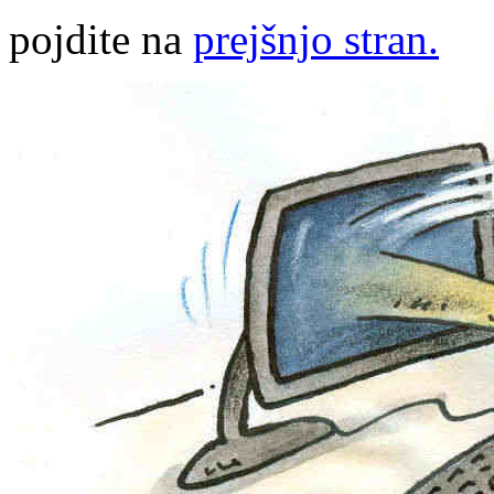
pojdite na
prejšnjo stran.