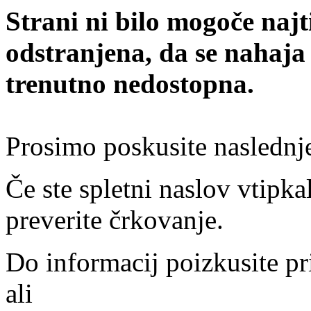
Strani ni bilo mogoče najt
odstranjena, da se nahaja
trenutno nedostopna.
Prosimo poskusite naslednj
Če ste spletni naslov vtipkal
preverite črkovanje.
Do informacij poizkusite pr
ali