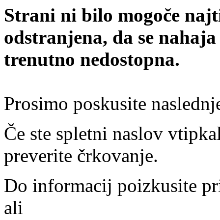
Strani ni bilo mogoče najt
odstranjena, da se nahaja
trenutno nedostopna.
Prosimo poskusite naslednj
Če ste spletni naslov vtipkal
preverite črkovanje.
Do informacij poizkusite pr
ali