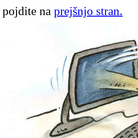
pojdite na
prejšnjo stran.