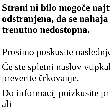
Strani ni bilo mogoče najt
odstranjena, da se nahaja
trenutno nedostopna.
Prosimo poskusite naslednj
Če ste spletni naslov vtipkal
preverite črkovanje.
Do informacij poizkusite pr
ali