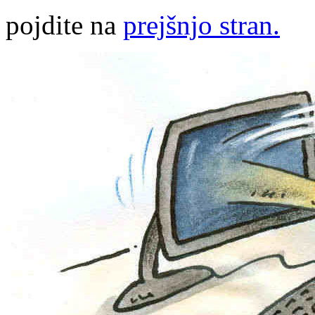
pojdite na
prejšnjo stran.