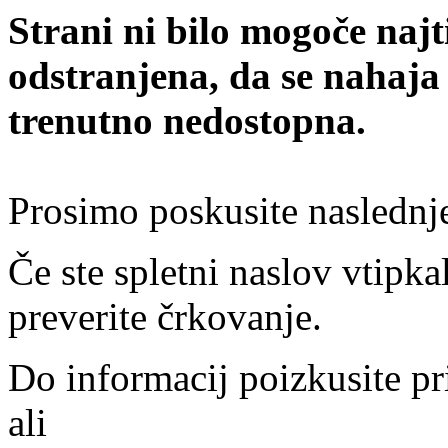
Strani ni bilo mogoče najt
odstranjena, da se nahaja
trenutno nedostopna.
Prosimo poskusite naslednj
Če ste spletni naslov vtipkal
preverite črkovanje.
Do informacij poizkusite pr
ali