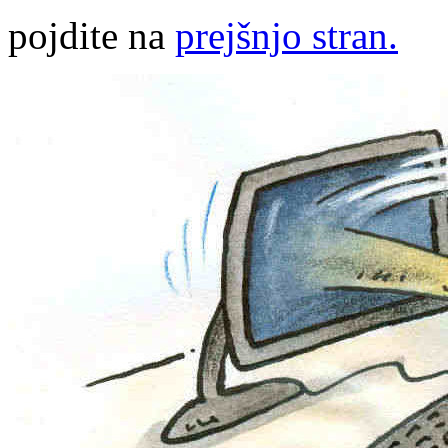
pojdite na
prejšnjo stran.