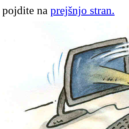
pojdite na
prejšnjo stran.