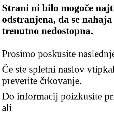
Strani ni bilo mogoče najt
odstranjena, da se nahaja
trenutno nedostopna.
Prosimo poskusite naslednj
Če ste spletni naslov vtipkal
preverite črkovanje.
Do informacij poizkusite pr
ali