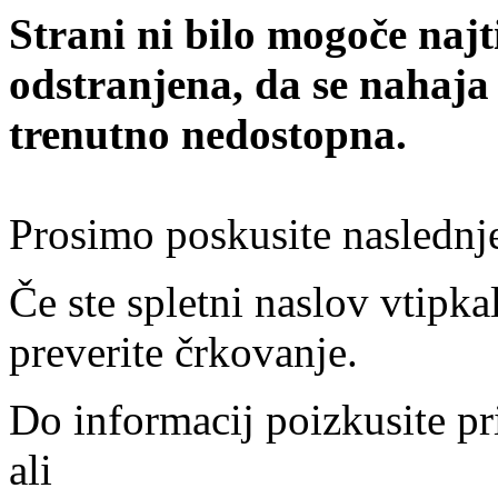
Strani ni bilo mogoče najt
odstranjena, da se nahaja
trenutno nedostopna.
Prosimo poskusite naslednj
Če ste spletni naslov vtipkal
preverite črkovanje.
Do informacij poizkusite pr
ali