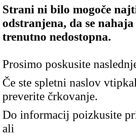
Strani ni bilo mogoče najt
odstranjena, da se nahaja
trenutno nedostopna.
Prosimo poskusite naslednj
Če ste spletni naslov vtipkal
preverite črkovanje.
Do informacij poizkusite pr
ali