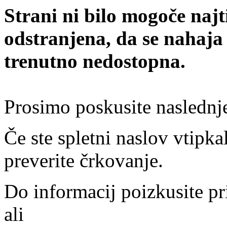
Strani ni bilo mogoče najt
odstranjena, da se nahaja
trenutno nedostopna.
Prosimo poskusite naslednj
Če ste spletni naslov vtipkal
preverite črkovanje.
Do informacij poizkusite pr
ali