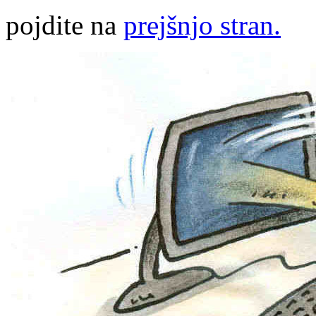
pojdite na
prejšnjo stran.