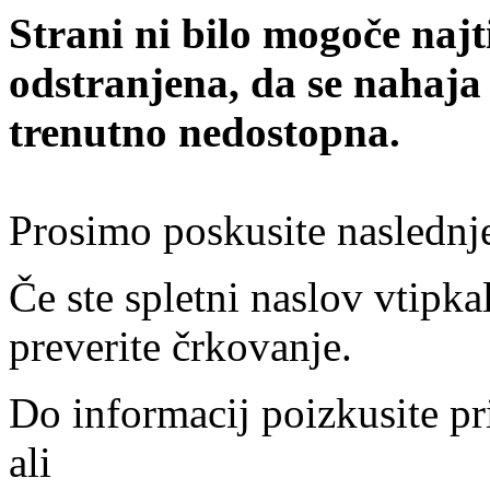
Strani ni bilo mogoče najt
odstranjena, da se nahaja
trenutno nedostopna.
Prosimo poskusite naslednj
Če ste spletni naslov vtipkal
preverite črkovanje.
Do informacij poizkusite pr
ali