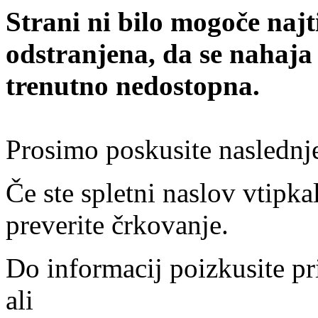
Strani ni bilo mogoče najt
odstranjena, da se nahaja
trenutno nedostopna.
Prosimo poskusite naslednj
Če ste spletni naslov vtipkal
preverite črkovanje.
Do informacij poizkusite pr
ali