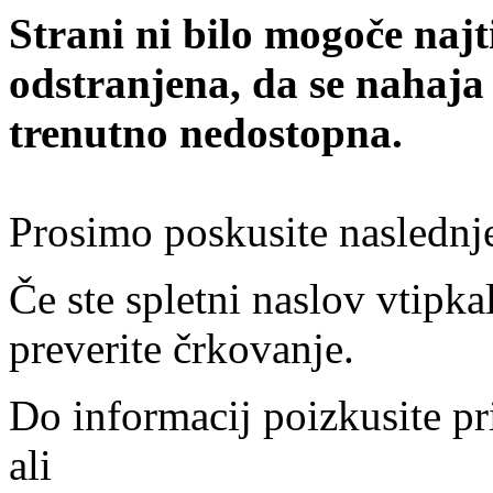
Strani ni bilo mogoče najt
odstranjena, da se nahaja
trenutno nedostopna.
Prosimo poskusite naslednj
Če ste spletni naslov vtipkal
preverite črkovanje.
Do informacij poizkusite pr
ali