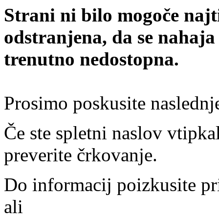
Strani ni bilo mogoče najt
odstranjena, da se nahaja
trenutno nedostopna.
Prosimo poskusite naslednj
Če ste spletni naslov vtipkal
preverite črkovanje.
Do informacij poizkusite pr
ali