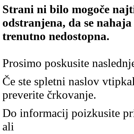
Strani ni bilo mogoče najt
odstranjena, da se nahaja
trenutno nedostopna.
Prosimo poskusite naslednj
Če ste spletni naslov vtipkal
preverite črkovanje.
Do informacij poizkusite pr
ali