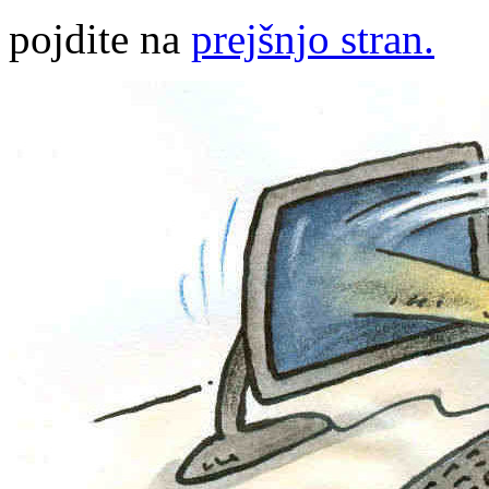
pojdite na
prejšnjo stran.