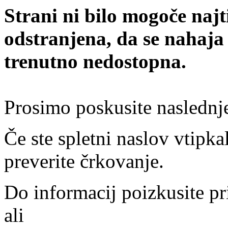
Strani ni bilo mogoče najt
odstranjena, da se nahaja
trenutno nedostopna.
Prosimo poskusite naslednj
Če ste spletni naslov vtipkal
preverite črkovanje.
Do informacij poizkusite pr
ali