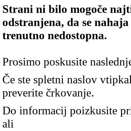
Strani ni bilo mogoče najt
odstranjena, da se nahaja
trenutno nedostopna.
Prosimo poskusite naslednj
Če ste spletni naslov vtipkal
preverite črkovanje.
Do informacij poizkusite pr
ali