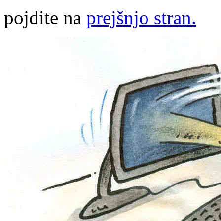
pojdite na
prejšnjo stran.