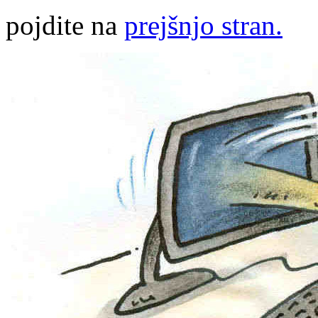
pojdite na
prejšnjo stran.