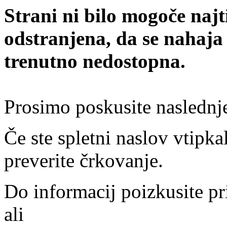
Strani ni bilo mogoče najt
odstranjena, da se nahaja
trenutno nedostopna.
Prosimo poskusite naslednj
Če ste spletni naslov vtipkal
preverite črkovanje.
Do informacij poizkusite pr
ali