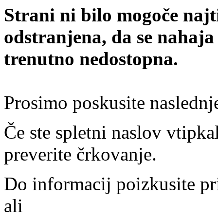
Strani ni bilo mogoče najt
odstranjena, da se nahaja
trenutno nedostopna.
Prosimo poskusite naslednj
Če ste spletni naslov vtipkal
preverite črkovanje.
Do informacij poizkusite pr
ali