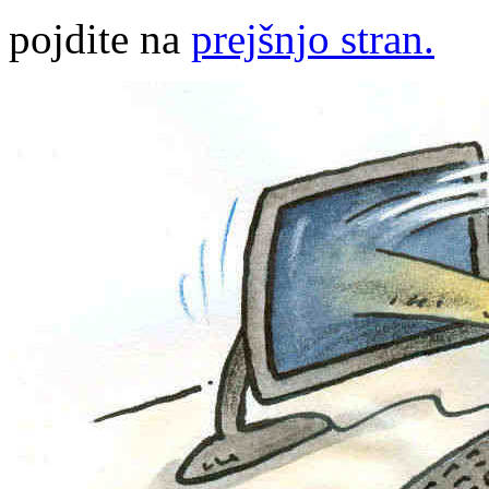
pojdite na
prejšnjo stran.