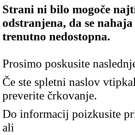
Strani ni bilo mogoče najt
odstranjena, da se nahaja
trenutno nedostopna.
Prosimo poskusite naslednj
Če ste spletni naslov vtipkal
preverite črkovanje.
Do informacij poizkusite pr
ali