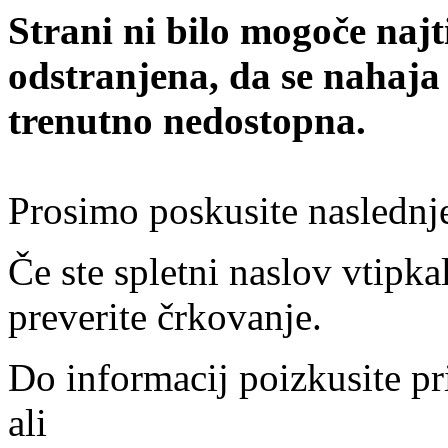
Strani ni bilo mogoče najt
odstranjena, da se nahaja
trenutno nedostopna.
Prosimo poskusite naslednj
Če ste spletni naslov vtipkal
preverite črkovanje.
Do informacij poizkusite pr
ali