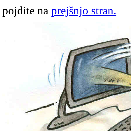
pojdite na
prejšnjo stran.