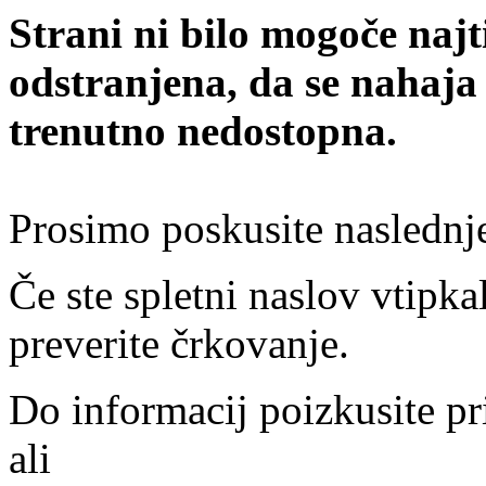
Strani ni bilo mogoče najt
odstranjena, da se nahaja
trenutno nedostopna.
Prosimo poskusite naslednj
Če ste spletni naslov vtipkal
preverite črkovanje.
Do informacij poizkusite pr
ali