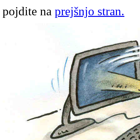
pojdite na
prejšnjo stran.