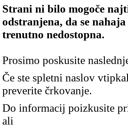
Strani ni bilo mogoče najt
odstranjena, da se nahaja
trenutno nedostopna.
Prosimo poskusite naslednj
Če ste spletni naslov vtipkal
preverite črkovanje.
Do informacij poizkusite pr
ali