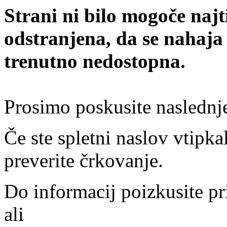
Strani ni bilo mogoče najt
odstranjena, da se nahaja
trenutno nedostopna.
Prosimo poskusite naslednj
Če ste spletni naslov vtipkal
preverite črkovanje.
Do informacij poizkusite pr
ali