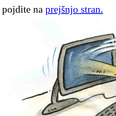
pojdite na
prejšnjo stran.