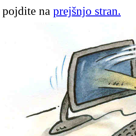
pojdite na
prejšnjo stran.