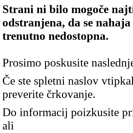
Strani ni bilo mogoče najt
odstranjena, da se nahaja
trenutno nedostopna.
Prosimo poskusite naslednj
Če ste spletni naslov vtipkal
preverite črkovanje.
Do informacij poizkusite pr
ali