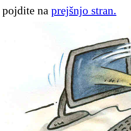
pojdite na
prejšnjo stran.