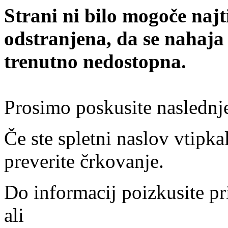
Strani ni bilo mogoče najt
odstranjena, da se nahaja
trenutno nedostopna.
Prosimo poskusite naslednj
Če ste spletni naslov vtipkal
preverite črkovanje.
Do informacij poizkusite pr
ali