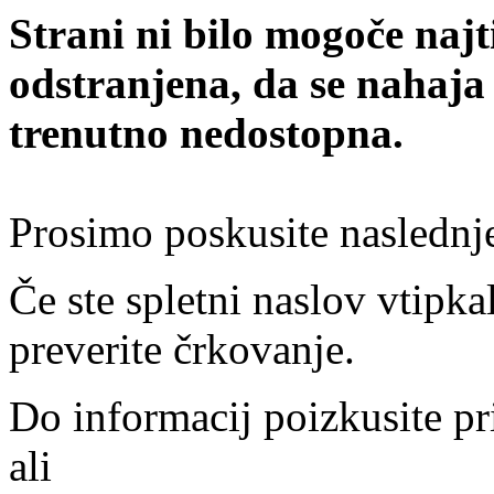
Strani ni bilo mogoče najt
odstranjena, da se nahaja
trenutno nedostopna.
Prosimo poskusite naslednj
Če ste spletni naslov vtipkal
preverite črkovanje.
Do informacij poizkusite pr
ali