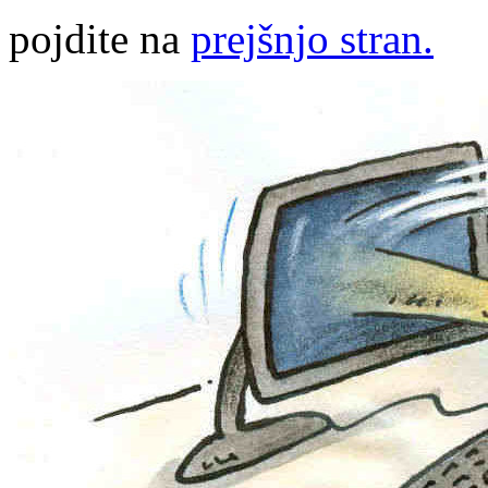
pojdite na
prejšnjo stran.