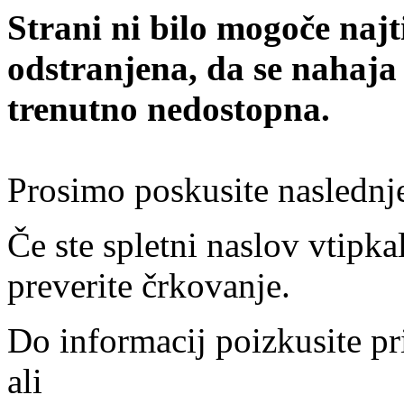
Strani ni bilo mogoče najt
odstranjena, da se nahaja
trenutno nedostopna.
Prosimo poskusite naslednj
Če ste spletni naslov vtipkal
preverite črkovanje.
Do informacij poizkusite pr
ali