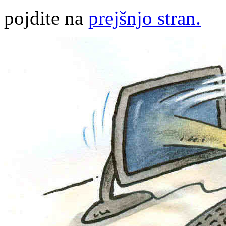
pojdite na
prejšnjo stran.