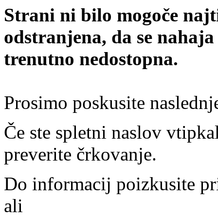
Strani ni bilo mogoče najt
odstranjena, da se nahaja
trenutno nedostopna.
Prosimo poskusite naslednj
Če ste spletni naslov vtipkal
preverite črkovanje.
Do informacij poizkusite pr
ali